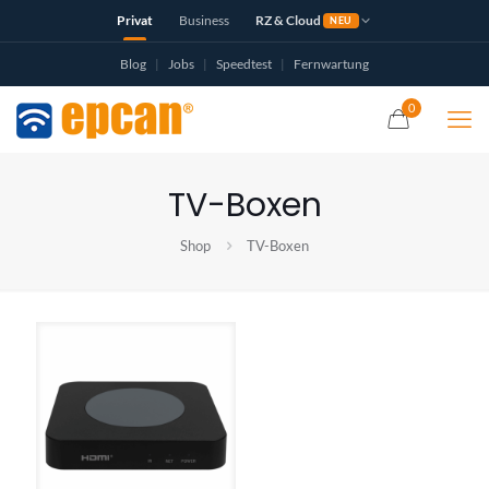
Privat
Business
RZ & Cloud
NEU
Blog
|
Jobs
|
Speedtest
|
Fernwartung
0
TV-Boxen
Shop
TV-Boxen