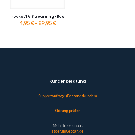
rocketTV Streaming-Box
Preisspanne:
4,95
€
–
89,95
€
4,95 €
bis
89,95 €
Kundenberatung
Supportanfrage (Bestandskunden)
Störung prüfen
Mehr Infos unter:
stoerung.epcan.de