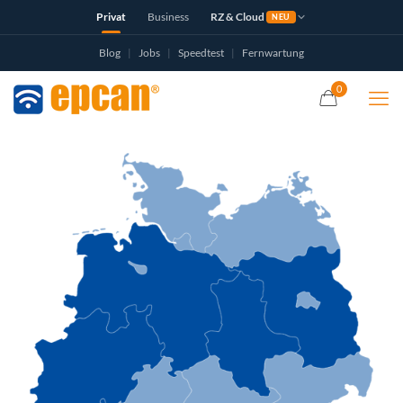
Privat
Business
RZ & Cloud
NEU
Blog
|
Jobs
|
Speedtest
|
Fernwartung
0