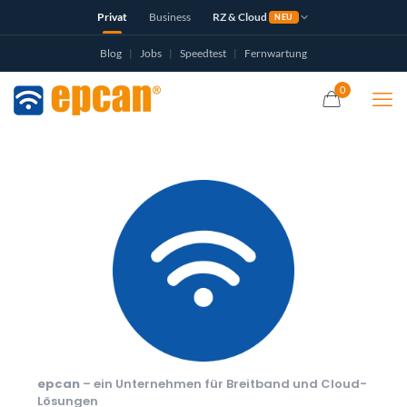
Privat
Business
RZ & Cloud
NEU
Blog
|
Jobs
|
Speedtest
|
Fernwartung
0
epcan
– ein Unternehmen für Breitband und Cloud-
Lösungen