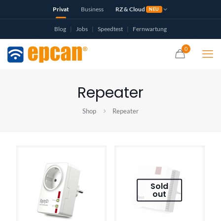
Privat
Business
RZ & Cloud
NEU
Blog
|
Jobs
|
Speedtest
|
Fernwartung
0
Repeater
Shop
Repeater
Sold
out