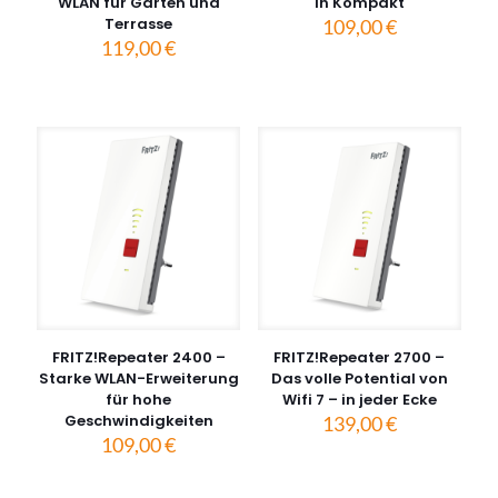
WLAN für Garten und
in Kompakt
Terrasse
109,00
€
119,00
€
FRITZ!Repeater 2400 –
FRITZ!Repeater 2700 –
Starke WLAN-Erweiterung
Das volle Potential von
für hohe
Wifi 7 – in jeder Ecke
Geschwindigkeiten
139,00
€
109,00
€