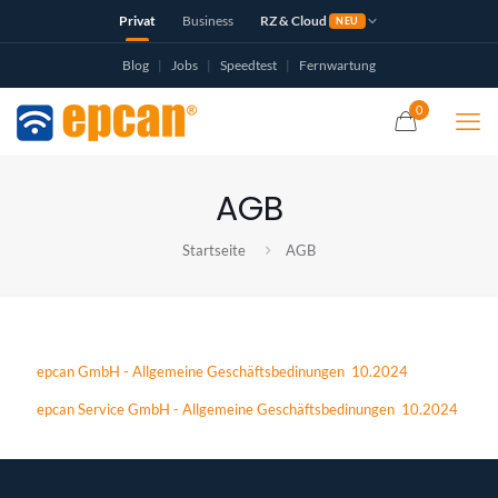
Privat
Business
RZ & Cloud
NEU
Blog
|
Jobs
|
Speedtest
|
Fernwartung
0
AGB
Startseite
AGB
epcan GmbH - Allgemeine Geschäftsbedinungen 10.2024
epcan Service GmbH - Allgemeine Geschäftsbedinungen 10.2024