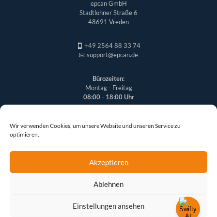
epcan GmbH
Stadtlohner Straße 6
48691 Vreden
+49 2564 88 33 74
support@epcan.de
Bürozeiten:
Montag - Freitag
08:00
-
18:00 Uhr
Wir verwenden Cookies, um unsere Website und unseren Service zu
optimieren.
Akzeptieren
Ablehnen
© 2026 epcan GmbH | Alle Rechte vorbehalten
Einstellungen ansehen