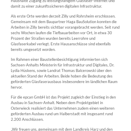
Haushalte Zugang zu leistungsfähigem Glasfaser-Internet und
damit zu einer zukunftssicheren digitalen Infrastruktur.
Als erste Orte werden derzeit Zilly und Rohrsheim erschlossen.
Gemeinsam mit dem Baupartner Haga BauSolution konnten die
Arbeiten in Zilly bereits sichtbar vorangebracht werden. Seit rund
sechs Wochen laufen die Tiefbauarbeiten vor Ort, in etwa 30
Prozent der Straßen wurden bereits Leerrohre und
Glasfaserkabel verlegt. Erste Hausanschlüsse sind ebenfalls
bereits umgesetzt worden.
Im Rahmen einer Baustellenbesichtigung informierten sich
Sachsen-Anhalts Ministerin für Infrastruktur und Digitales, Dr.
Lydia Hüskens, sowie Landrat Thomas Balcerowski über den
aktuellen Stand der Arbeiten. Beide hoben die Bedeutung des
geförderten Glasfaserausbaus insbesondere im ländlichen Raum
hervor.
Für die epcan GmbH ist das Projekt zugleich der Einstieg in den
Ausbau in Sachsen-Anhalt. Neben dem Projektgebiet in
Osterwieck realisiert das Unternehmen zudem einen weiteren
geförderten Ausbau rund um Halberstadt mit insgesamt rund
2.200 Anschlüssen.
„Wir freuen uns, gemeinsam mit dem Landkreis Harz und den