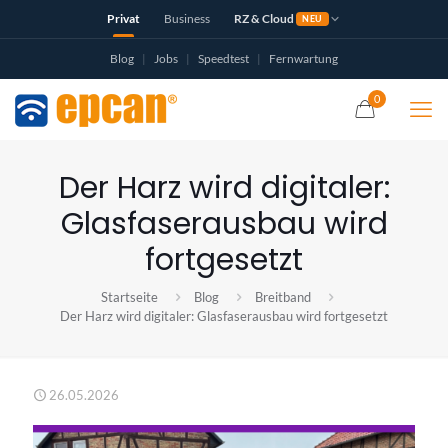
Privat
Business
RZ & Cloud
NEU
Blog
|
Jobs
|
Speedtest
|
Fernwartung
0
Der Harz wird digitaler:
Glasfaserausbau wird
fortgesetzt
Startseite
Blog
Breitband
Der Harz wird digitaler: Glasfaserausbau wird fortgesetzt
26.05.2026