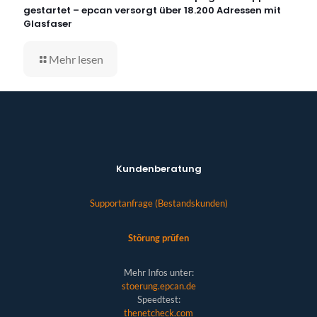
gestartet – epcan versorgt über 18.200 Adressen mit
Glasfaser
Mehr lesen
Kundenberatung
Supportanfrage (Bestandskunden)
Störung prüfen
Mehr Infos unter:
stoerung.epcan.de
Speedtest:
thenetcheck.com