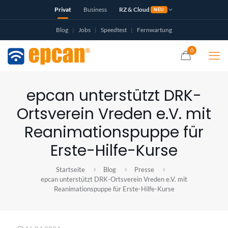
Privat
Business
RZ & Cloud
NEU
Blog
|
Jobs
|
Speedtest
|
Fernwartung
0
epcan unterstützt DRK-
Ortsverein Vreden e.V. mit
Reanimationspuppe für
Erste-Hilfe-Kurse
Startseite
Blog
Presse
epcan unterstützt DRK-Ortsverein Vreden e.V. mit
Reanimationspuppe für Erste-Hilfe-Kurse