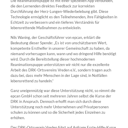
Die Reanimationspuppe ist mit einer speziellen App verbunden,
die den Lernenden direktes Feedback zur korrekten
Durchführung der Herz-Lungen-Wiederbelebung gibt. Diese
Technologie ermöglicht es den Teilnehmenden, ihre Fähigkeiten in
Echtzeit zu verbessern und ein tieferes Verständnis für
lebensrettende Maßnahmen zu entwickeln.
Nils Waning, der Geschäftsführer von epcan, erklärt die
Bedeutung dieser Spende: „Es ist von unschätzbarem Wert,
kompetente Ersthelfer in unserer Gemeinschaft zu haben, da
niemand vorhersagen kann, wann und wo dringend Hilfe benötigt
wird. Durch die Bereitstellung dieser hochmodernen
Reanimationspuppe unterstützen wir nicht nur die exzellente
Arbeit des DRK-Ortsvereins Vreden e.V., sondern tragen auch
dazu bei, dass mehr Menschen in der Lage sind, in Notfällen
lebensrettend zu handeln.“
Ganz uneigennützig war diese Unterstützung nicht, so nimmt die
epcan GmbH schon seit mehreren Jahren selbst die Kurse der
DRK in Anspruch. Dennoch erhofft man sich durch diese
Unterstützung noch mehr Unternehmen und Privatpersonen
schulen zu können und so die Sicherheit jedes Einzelnen zu
erhöhen.
Der DRK-Ortsverein Vreden führt auf Anfrage Erste-Hilfe-Kurse