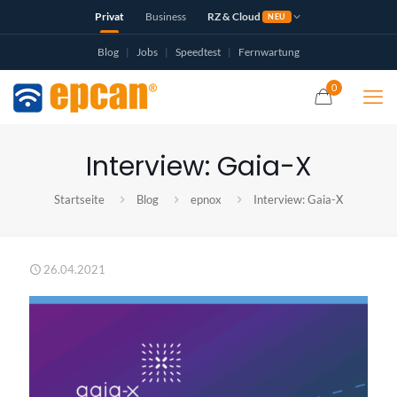
Privat
Business
RZ & Cloud
NEU
Blog
|
Jobs
|
Speedtest
|
Fernwartung
0
Interview: Gaia-X
Startseite
Blog
epnox
Interview: Gaia-X
26.04.2021