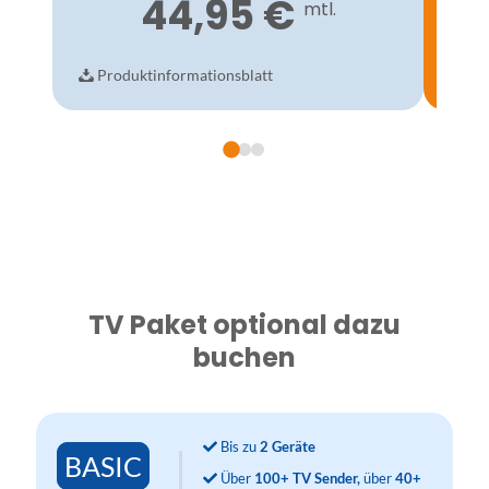
44,95 €
mtl.
Produktinformationsblatt
Pro
TV Paket optional dazu
buchen
Bis zu
2 Geräte
BASIC
Über
100+ TV Sender,
über
40+