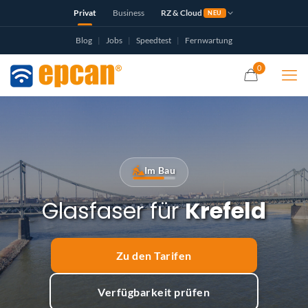
Privat
Business
RZ & Cloud
NEU
Blog
|
Jobs
|
Speedtest
|
Fernwartung
0
Im Bau
Glasfaser für
Krefeld
Zu den Tarifen
Verfügbarkeit prüfen