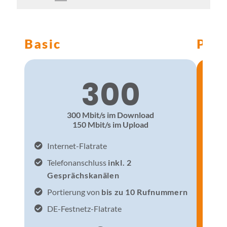
Basic
Plus
300
300 Mbit/s im Download
150 Mbit/s im Upload
Internet-Flatrate
In
Telefonanschluss
inkl. 2
Te
Gesprächskanälen
G
Portierung von
bis zu 10 Rufnummern
P
DE-Festnetz-Flatrate
DE