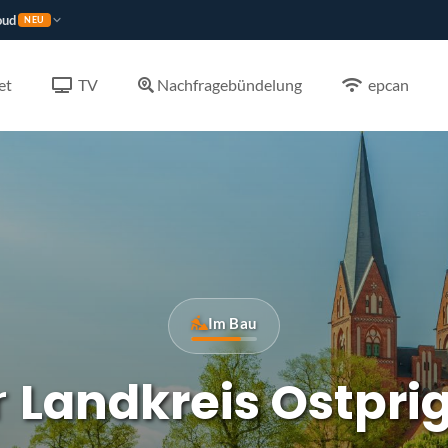
oud
NEU
et
TV
Nachfragebündelung
epcan
Im Bau
r
Landkreis Ostpri