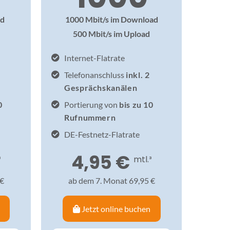
ad
1000 Mbit/s im Download
500 Mbit/s im Upload
Internet-Flatrate
Telefonanschluss
inkl. 2
Gesprächskanälen
0
Portierung von
bis zu 10
Rufnummern
DE-Festnetz-Flatrate
4,95 €
³
mtl.³
 €
ab dem 7. Monat 69,95 €
Jetzt online buchen