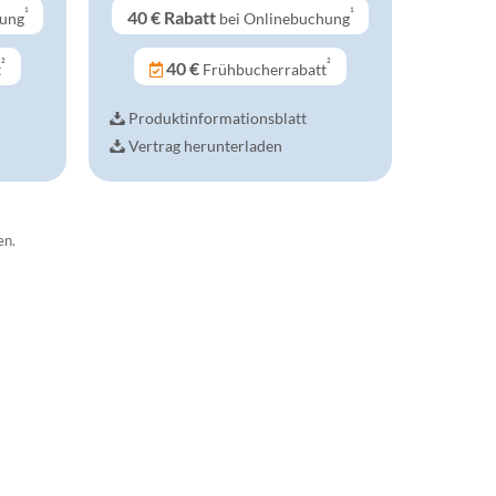
¹
¹
40 €
Rabatt
hung
bei Onlinebuchung
²
²
40 €
t
Frühbucherrabatt
Produktinformationsblatt
Vertrag herunterladen
en.