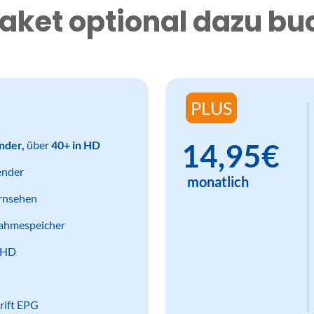
aket optional dazu b
PLUS
14,95€
nder,
über
40+ in HD
ender
monatlich
ernsehen
ahmespeicher
n HD
rift EPG