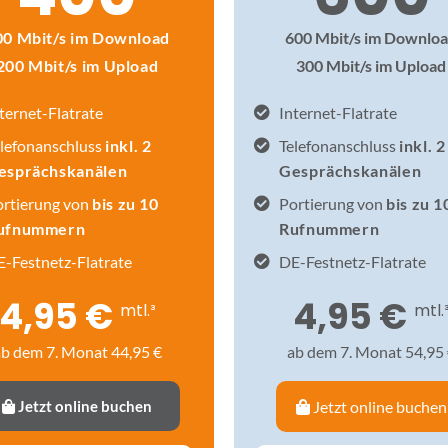
00 Mbit/s im Download
600 Mbit/s im Downlo
200 Mbit/s im Upload
300 Mbit/s im Upload
ternet-Flatrate
Internet-Flatrate
lefonanschluss
inkl. 2
Telefonanschluss
inkl. 2
esprächskanälen
Gesprächskanälen
ortierung von
bis zu 10
Portierung von
bis zu 1
ufnummern
Rufnummern
-Festnetz-Flatrate
DE-Festnetz-Flatrate
4,95 €
4,95 €
mtl.³
mtl.
b dem 7. Monat 44,95 €
ab dem 7. Monat 54,95
Jetzt online buchen
Jetzt online buchen