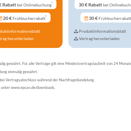
¹
€
Rabatt
30 €
Rabatt
bei Onlinebuchung
bei Onlinebuc
²
20 €
30 €
Frühbucherrabatt
Frühbucherrabat
duktinformationsblatt
Produktinformationsblatt
trag herunterladen
Vertrag herunterladen
lig gewährt. Für alle Verträge gilt eine Mindestvertragslaufzeit von 24 Monat
lung einmalig gewährt.
r bei Vertragsabschluss während der Nachfragebündelung.
ie unter www.epcan.de/downloads.