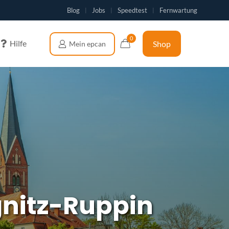
Blog
Jobs
Speedtest
Fernwartung
|
|
|
0
Hilfe
Shop
gnitz-Ruppin