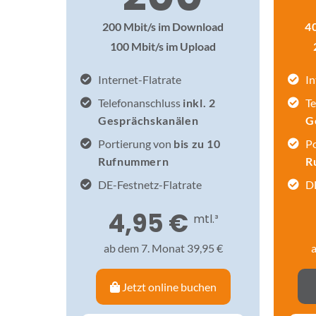
200 Mbit/s im Download
4
100 Mbit/s im Upload
Internet-Flatrate
In
Telefonanschluss
inkl. 2
Te
Gesprächskanälen
G
Portierung von
bis zu 10
P
Rufnummern
R
DE-Festnetz-Flatrate
DE
4,95 €
mtl.³
ab dem 7. Monat 39,95 €
a
Jetzt online buchen