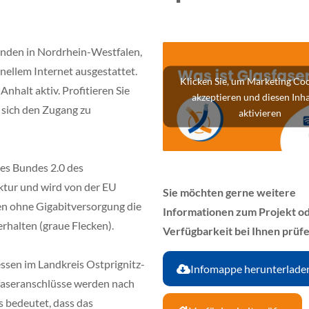
einden in Nordrhein-Westfalen,
nellem Internet ausgestattet.
Klicken Sie, um Marketing Coo
nhalt aktiv. Profitieren Sie
akzeptieren und diesen Inha
 sich den Zugang zu
aktivieren
des Bundes 2.0 des
ktur und wird von der EU
Sie möchten gerne weitere
en ohne Gigabitversorgung die
Informationen zum Projekt od
rhalten (graue Flecken).
Verfügbarkeit bei Ihnen prüf
ssen im Landkreis Ostprignitz-
Infomappe herunterlade
sfaseranschlüsse werden nach
s bedeutet, dass das