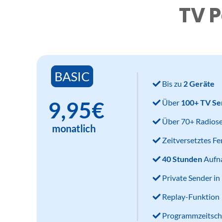
TV P
BASIC
Bis zu
2 Geräte
9,95€
Über
100+ TV Se
Über 70+ Radios
monatlich
Zeitversetztes F
40 Stunden
Aufn
Private Sender i
Replay-Funktion
Programmzeitsch