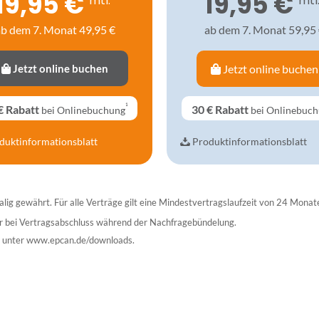
19,95 €
19,95 €
mtl.³
mtl.
b dem 7. Monat 49,95 €
ab dem 7. Monat 59,95
Jetzt online buchen
Jetzt online buchen
¹
€
Rabatt
30 €
Rabatt
bei Onlinebuchung
bei Onlinebuc
duktinformationsblatt
Produktinformationsblatt
lig gewährt. Für alle Verträge gilt eine Mindestvertragslaufzeit von 24 Monat
ur bei Vertragsabschluss während der Nachfragebündelung.
ie unter www.epcan.de/downloads.