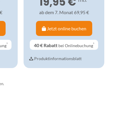
19,95 €
³
mtl.³
 €
ab dem 7. Monat 69,95 €
Jetzt online buchen
¹
¹
40 €
Rabatt
hung
bei Onlinebuchung
Produktinformationsblatt
en.