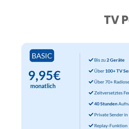
TV P
BASIC
Bis zu
2 Geräte
9,95€
Über
100+ TV Se
Über 70+ Radios
monatlich
Zeitversetztes F
40 Stunden
Aufn
Private Sender i
Replay-Funktion