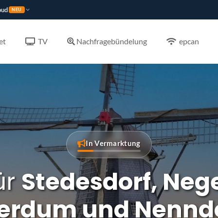
oud
NEU
et
TV
Nachfragebündelung
epcan
In Vermarktung
ür
Stedesdorf, Ne
erdum und Nenndo