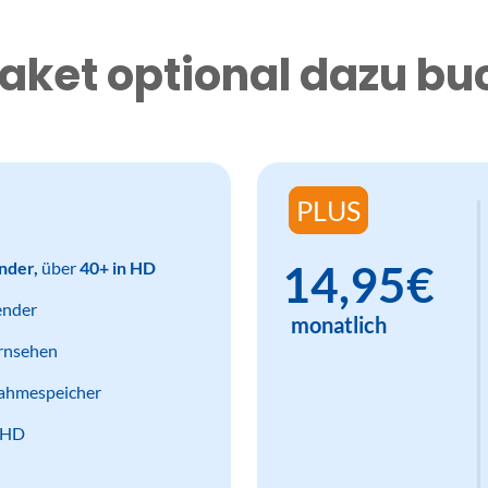
aket optional dazu b
PLUS
14,95€
nder,
über
40+ in HD
ender
monatlich
ernsehen
ahmespeicher
n HD