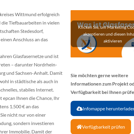
kreises Wittmund erfolgreich
die Tiefbauarbeiten in vielen
Klicken Sie, um Marketing Coo
tschaften Stedesdorf,
akzeptieren und diesen Inha
einen Anschluss an das
aktivieren
Jahren Glasfasernetze und ist
reten – darunter Nordrhein-
urg und Sachsen-Anhalt. Damit
Sie möchten gerne weitere
ohl in städtische als auch in
Informationen zum Projekt od
hnelles, stabiles Internet.
Verfügbarkeit bei Ihnen prüf
t epcan Ihnen die Chance, Ihr
tens 1.500 € an das
Infomappe herunterlade
Sie nicht nur von einer
indung, sondern investieren
Verfügbarkeit prüfen
Ihrer Immobilie. Damit der