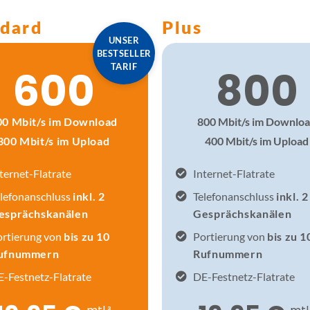
ndard
Plus
UNSER
BESTSELLER
TARIF
600
800
00 Mbit/s im Download
800 Mbit/s im Downlo
300 Mbit/s im Upload
400 Mbit/s im Upload
ternet-Flatrate
Internet-Flatrate
lefonanschluss
inkl. 2
Telefonanschluss
inkl. 2
esprächskanälen
Gesprächskanälen
ortierung von
bis zu 10
Portierung von
bis zu 1
ufnummern
Rufnummern
-Festnetz-Flatrate
DE-Festnetz-Flatrate