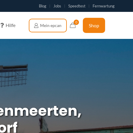
Blog
Jobs
Speedtest
Fernwartung
|
|
|
0
Hilfe
Shop
genmeerten,
rf