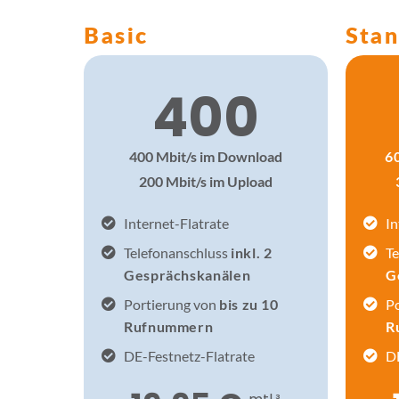
Basic
Sta
400
400 Mbit/s im Download
6
200 Mbit/s im Upload
Internet-Flatrate
In
Telefonanschluss
inkl. 2
Te
Gesprächskanälen
G
Portierung von
bis zu 10
P
Rufnummern
R
DE-Festnetz-Flatrate
DE