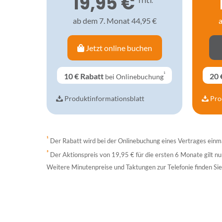
19,95 €
mtl.³
ab dem 7. Monat 44,95 €
a
Jetzt online buchen
¹
10 €
Rabatt
20 
bei Onlinebuchung
Produktinformationsblatt
Pro
¹
Der Rabatt wird bei der Onlinebuchung eines Vertrages einma
³
Der Aktionspreis von 19,95 € für die ersten 6 Monate gilt n
Weitere Minutenpreise und Taktungen zur Telefonie finden S