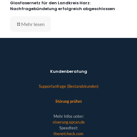
Glasfasernetz für den Landkreis Harz:
Nachfragebündelung erfolgreich abgeschlossen
Mehr lesen
Kundenberatung
Supportanfrage (Bestandskunden)
Störung prüfen
Mehr Infos unter:
stoerung.epcan.de
Speedtest:
thenetcheck.com