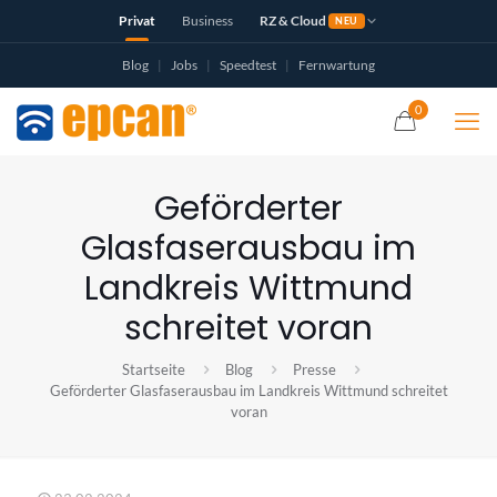
Privat
Business
RZ & Cloud
NEU
Blog
|
Jobs
|
Speedtest
|
Fernwartung
0
Geförderter
Glasfaserausbau im
Landkreis Wittmund
schreitet voran
Startseite
Blog
Presse
Geförderter Glasfaserausbau im Landkreis Wittmund schreitet
voran