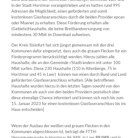
in der Stadt Horstmar vorangetrieben und es hatten rund 995
Adressen die Möglichkeit, einen geförderten und somit
kostenlosen Glasfaseranschluss durch die beiden Provider epcan
oder Muenet zu erhalten. Diese Förderung erhalten alle
(Gebiete)Haushalte, die keine Breitbandversorgung von
mindestens 30 Mbit im Download aufweisen.
Der Kreis Steinfurt hat sich jüngst gemeinsam mit den drei
Kommunen dafür eingesetzt, dass auch die grauen Flecken für ein
Förderprogramm berücksichtigt werden. Hierzu zählen alle
Haushalte, die an den Gemeinde-/Stadträndern mit unter 100
Mbit surfen. Diese 230 Haushalte (110 in Altenberge, 75 in
Horstmar und 45 in Laer) können nun einen durch Bund und Land
geförderten Glasfaseranschluss erhalten. [Alle betroffenen
Haushalte wurden hierzu in den letzten Tagen sowohl von den
Kommunen als auch von den beiden Providern postalisch über
diese einmalige Chance informiert und können sich noch bis zum
15. Januar 2023 für einen kostenlosen Glasfaseranschluss bis ins
Haus entscheiden]
Wenn der Ausbau der weißen und grauen Flecken in den
Kommunen abgeschlossen ist, beträgt die FTTH-
Versorgungsquote in Horstmar 96,94%, in Laer
99,04%
und in