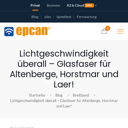
Privat
Business
RZ & Cloud
NEU
Blog
|
Jobs
|
Speedtest
|
Fernwartung
0
Lichtgeschwindigkeit
überall – Glasfaser für
Altenberge, Horstmar und
Laer!
Startseite
Blog
Breitband
Lichtgeschwindigkeit überall – Glasfaser für Altenberge, Horstmar
und Laer!