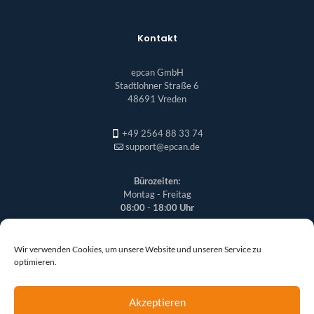
Kontakt
epcan GmbH
Stadtlohner Straße 6
48691 Vreden
+49 2564 88 33 74
support@epcan.de
Bürozeiten:
Montag - Freitag
08:00
-
18:00 Uhr
Wir verwenden Cookies, um unsere Website und unseren Service zu
optimieren.
Akzeptieren