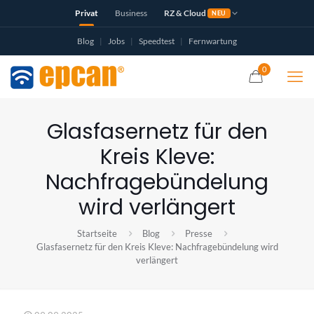
Privat
Business
RZ & Cloud
NEU
Blog
|
Jobs
|
Speedtest
|
Fernwartung
0
Glasfasernetz für den
Kreis Kleve:
Nachfragebündelung
wird verlängert
Startseite
Blog
Presse
Glasfasernetz für den Kreis Kleve: Nachfragebündelung wird
verlängert