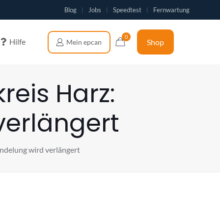
Blog
Jobs
Speedtest
Fernwartung
|
|
|
0
Hilfe
Shop
reis Harz:
erlängert
ndelung wird verlängert