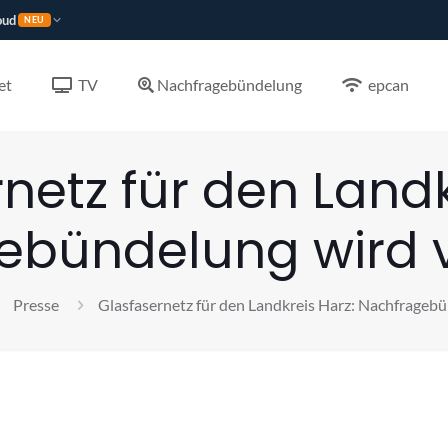
oud
NEU
et
TV
Nachfragebündelung
epcan
netz für den Landk
ebündelung wird v
Presse
Glasfasernetz für den Landkreis Harz: Nachfragebü