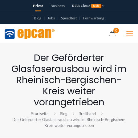
Privat
Business
RZ & Cloud
NEU
Blog
|
Jobs
|
Speedtest
|
Fernwartung
0
Der Geförderter
Glasfaserausbau wird im
Rheinisch-Bergischen-
Kreis weiter
vorangetrieben
Startseite
Blog
Breitband
Der Geförderter Glasfaserausbau wird im Rheinisch-Bergischen-
Kreis weiter vorangetrieben