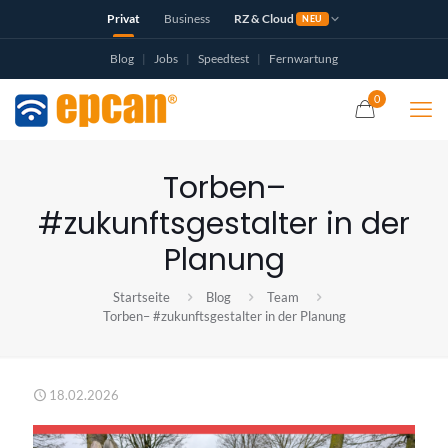
Privat
Business
RZ & Cloud
NEU
Blog
|
Jobs
|
Speedtest
|
Fernwartung
0
Torben–
#zukunftsgestalter in der
Planung
Startseite
Blog
Team
Torben– #zukunftsgestalter in der Planung
18.02.2026