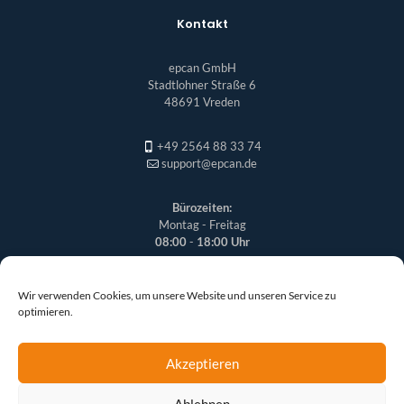
Kontakt
epcan GmbH
Stadtlohner Straße 6
48691 Vreden
+49 2564 88 33 74
support@epcan.de
Bürozeiten:
Montag - Freitag
08:00
-
18:00 Uhr
Wir verwenden Cookies, um unsere Website und unseren Service zu
optimieren.
Akzeptieren
Ablehnen