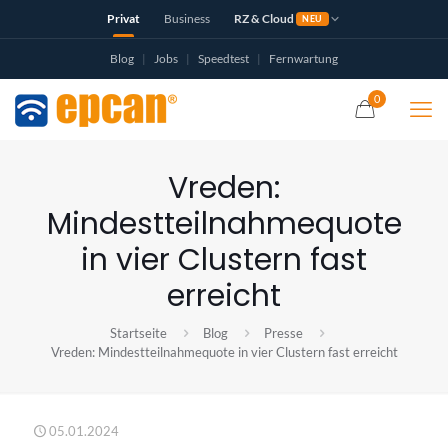
Privat
Business
RZ & Cloud
NEU
Blog
|
Jobs
|
Speedtest
|
Fernwartung
0
Vreden:
Mindestteilnahmequote
in vier Clustern fast
erreicht
Startseite
Blog
Presse
Vreden: Mindestteilnahmequote in vier Clustern fast erreicht
05.01.2024