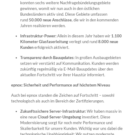
konnten sechs weitere Nachfragebündelungsgebiete
gewinnen, womit wir nun auch in den östlichen
Bundesländern aktiv sind. Diese Gebiete umfassen
rund
50.000 neue Anschlüsse
, die wir in den kommenden
Jahren realisieren werden.
Infrastruktur-Power:
Allein in diesem Jahr haben wir
1.100
Kilometer Glasfaserleitung
verlegt und rund
8.000 neue
Kunden
erfolgreich aktiviert.
Transparenz durch Bauupdates:
In großen Ausbaugebieten
setzen wir verstärkt auf Kommunikation. Kunden werden
zukünftig regelmäßig via E-Mail-Bauupdates über den
aktuellen Fortschritt vor ihrer Haustür informiert.
epnox
: Sicherheit und Performance auf höchstem Niveau
Auch bei epnox standen die Zeichen auf Fortschritt – sowohl
technologisch als auch im Bereich der Zertifizierungen.
Zukunftssichere Server-Infrastruktur:
Wir haben massiv in
eine neue
Cloud-Server-Umgebung
investiert. Diese
Modernisierung sorgt für noch mehr Performance und
Skalierbarkeit für unsere Kunden. Wichtig war uns dabei die
technologische Unabhängigkeit: Wir nutzen modernste