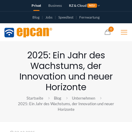
Privat
Business
RZ & Cloud
NEU
Blog
|
Jobs
|
Speedtest
|
Fernwartung
0
2025: Ein Jahr des
Wachstums, der
Innovation und neuer
Horizonte
Startseite
Blog
Unternehmen
2025: Ein Jahr des Wachstums, der Innovation und neuer
Horizonte