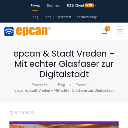
Privat
Business
RZ & Cloud
NEU
Blog
|
Jobs
|
Speedtest
|
Fernwartung
0
epcan & Stadt Vreden –
Mit echter Glasfaser zur
Digitalstadt
Startseite
Blog
Presse
epcan & Stadt Vreden – Mit echter Glasfaser zur Digitalstadt
28.10.2022