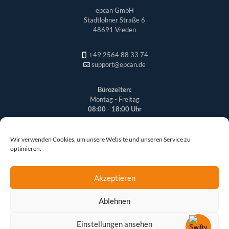
epcan GmbH
Stadtlohner Straße 6
48691 Vreden
+49 2564 88 33 74
support@epcan.de
Bürozeiten:
Montag - Freitag
08:00
-
18:00 Uhr
Wir verwenden Cookies, um unsere Website und unseren Service zu
optimieren.
Akzeptieren
Ablehnen
© 2026 epcan GmbH | Alle Rechte vorbehalten
Einstellungen ansehen