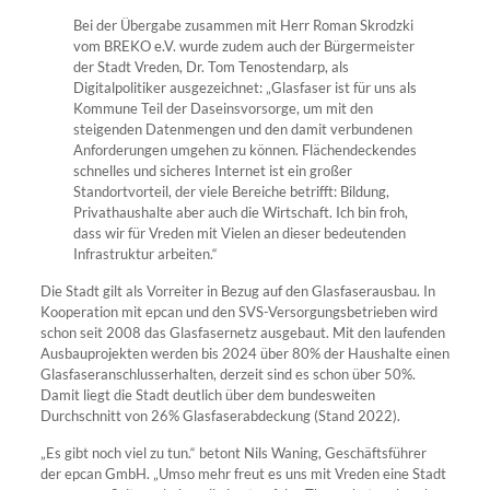
Bei der Übergabe zusammen mit Herr Roman Skrodzki
vom BREKO e.V. wurde zudem auch der Bürgermeister
der Stadt Vreden, Dr. Tom Tenostendarp, als
Digitalpolitiker ausgezeichnet: „Glasfaser ist für uns als
Kommune Teil der Daseinsvorsorge, um mit den
steigenden Datenmengen und den damit verbundenen
Anforderungen umgehen zu können. Flächendeckendes
schnelles und sicheres Internet ist ein großer
Standortvorteil, der viele Bereiche betrifft: Bildung,
Privathaushalte aber auch die Wirtschaft. Ich bin froh,
dass wir für Vreden mit Vielen an dieser bedeutenden
Infrastruktur arbeiten.“
Die Stadt gilt als Vorreiter in Bezug auf den Glasfaserausbau. In
Kooperation mit epcan und den SVS-Versorgungsbetrieben wird
schon seit 2008 das Glasfasernetz ausgebaut. Mit den laufenden
Ausbauprojekten werden bis 2024 über 80% der Haushalte einen
Glasfaseranschlusserhalten, derzeit sind es schon über 50%.
Damit liegt die Stadt deutlich über dem bundesweiten
Durchschnitt von 26% Glasfaserabdeckung (Stand 2022).
„Es gibt noch viel zu tun.“ betont Nils Waning, Geschäftsführer
der epcan GmbH. „Umso mehr freut es uns mit Vreden eine Stadt