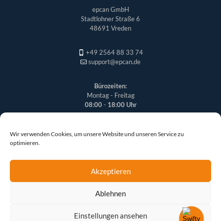
epcan GmbH
Stadtlohner Straße 6
48691 Vreden
+49 2564 88 33 74
support@epcan.de
Bürozeiten:
Montag - Freitag
08:00
-
18:00 Uhr
Wir verwenden Cookies, um unsere Website und unseren Service zu
optimieren.
Akzeptieren
Ablehnen
© 2026 epcan GmbH | Alle Rechte vorbehalten
Einstellungen ansehen