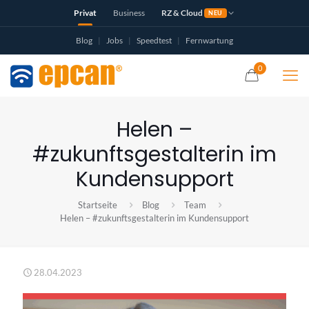
Privat
Business
RZ & Cloud
NEU
Blog
|
Jobs
|
Speedtest
|
Fernwartung
0
Helen –
#zukunftsgestalterin im
Kundensupport
Startseite
Blog
Team
Helen – #zukunftsgestalterin im Kundensupport
28.04.2023