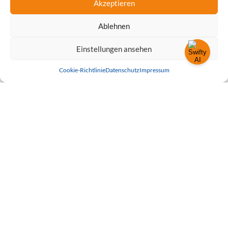
Akzeptieren
epcan präsentiert die FRITZ!Box 7690
AVM, der renommierte deutsche Hersteller von
Ablehnen
Netzwerkprodukten, hat vor Kurzem die FRITZ!Box 7690
vorgestellt, den lang erwarteten Nachfolger der beliebten
Einstellungen ansehen
FRITZ!Box 7590 (2017). Als neues Flaggschiff
[…]
Cookie-Richtlinie
Datenschutz
Impressum
40
Mehr lesen