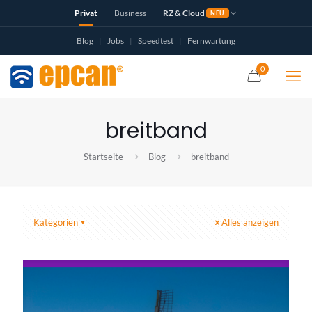
Privat
Business
RZ & Cloud
NEU
Blog
|
Jobs
|
Speedtest
|
Fernwartung
0
breitband
Startseite
Blog
breitband
Kategorien
Alles anzeigen